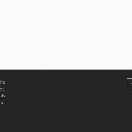
he
pt.
als
 of